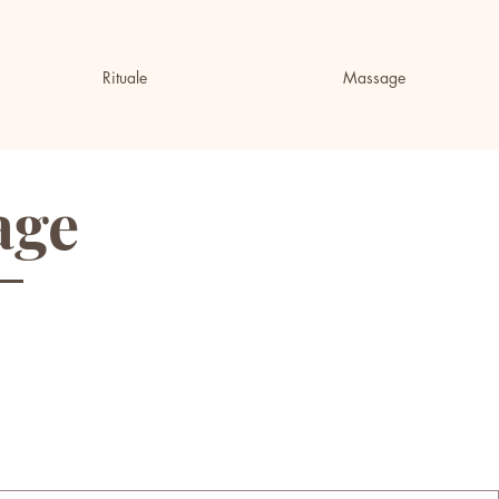
Rituale
Massage
age