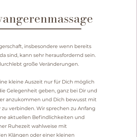
wangerenmassage
erschaft, insbesondere wenn bereits
 da sind, kann sehr herausfordernd sein.
durchlebt große Veränderungen.
ne kleine Auszeit nur für Dich möglich
die Gelegenheit geben, ganz bei Dir und
er anzukommen und Dich bewusst mit
zu verbinden. Wir sprechen zu Anfang
ine aktuellen Befindlichkeiten und
ner Ruhezeit wahlweise mit
n Klängen oder einer kleinen