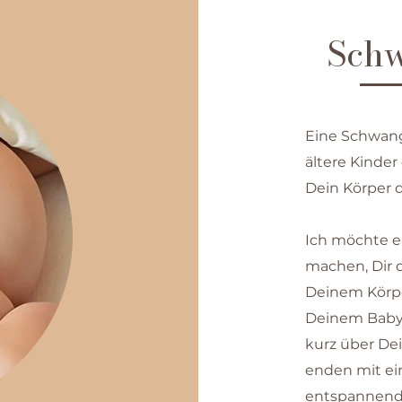
Sch
Eine Schwang
ältere Kinder
Dein Körper 
Ich möchte ei
machen, Dir 
Deinem Körp
Deinem Baby 
kurz über De
enden mit ei
entspannende