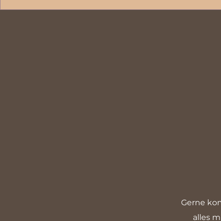
Gerne kom
alles m